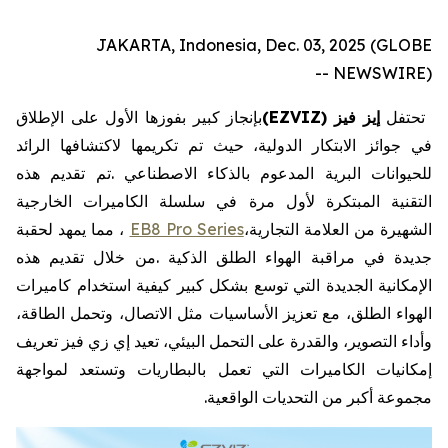
JAKARTA, Indonesia, Dec. 03, 2025 (GLOBE
NEWSWIRE) --
تحتفل
إيز
فيز
EZVIZ)
(
بإنجاز
كبير
بفوزها
الأول
على
الإطلاق
في
جوائز
الابتكار
الدولية،
حيث
تم
تكريمها
لاكتشافها
الرائد
للحيوانات
البرية
المدعوم
بالذكاء
الاصطناعي
.
تم
تقديم
هذه
التقنية
المبتكرة
لأول
مرة
في
سلسلة
الكاميرات
الخارجية
الشهيرة
من
العلامة
التجارية،
EB8 Pro Series
،
مما
يمهد
لحقبة
جديدة
في
مراقبة
الهواء
الطلق
الذكية
.
من
خلال
تقديم
هذه
الإمكانية
الجديدة
التي
توسع
بشكل
كبير
كيفية
استخدام
كاميرات
الهواء
الطلق،
مع
تعزيز
الأساسيات
مثل
الاتصال،
وتحمل
الطاقة،
وأداء
التصوير،
والقدرة
على
التحمل
البيئي،
تعيد
إي
زي
فيز
تعريف
إمكانيات
الكاميرات
التي
تعمل
بالبطاريات
وتستعد
لمواجهة
مجموعة
أكبر
من
التحديات
الواقعية
.