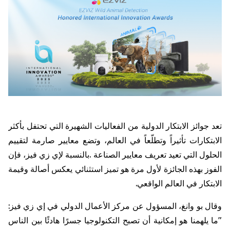
تعد
جوائز
الابتكار
الدولية
من
الفعاليات
الشهيرة
التي
تحتفل
بأكثر
الابتكارات
تأثيراً
وتطلّعاً
في
العالم،
وتضع
معايير
صارمة
لتقييم
الحلول
التي
تعيد
تعريف
معايير
الصناعة
.
بالنسبة
لإي
زي
فيز،
فإن
الفوز
بهذه
الجائزة
لأول
مرة
هو
تميز
استثنائي
يعكس
أصالة
وقيمة
الابتكار
في
العالم
الواقعي
.
وقال
بو
وانغ،
المسؤول
عن
مركز
الأعمال
الدولي
في
إي
زي
فيز
:
"
ما
يلهمنا
هو
إمكانية
أن
تصبح
التكنولوجيا
جسرًا
هادئًا
بين
الناس