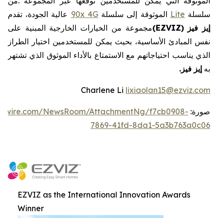
الموثوقة
التي
يمكن
للمستخدمين
توقعها
عبر
المجموعة
.
من
سلسلة
Lite
الموثوقة
إلى
سلسلة
4G
90x
عالية
الجودة،
تقدم
إيز
فيز
EZVIZ)
(
مجموعة
من
الخيارات
الخارجية
المبنية
على
نفس
المبادئ
الأساسية،
بحيث
يمكن
للمستخدمين
اختيار
الطراز
الذي
يناسب
احتياجاتهم
مع
الاستمتاع
بالأداء
الموثوق
الذي
تشتهر
به
إيز
فيز
.
Charlene Li
lixiaolan15@ezviz.com
صورة:
ewswire.com/NewsRoom/AttachmentNg/f7cb0908-
7869-41fd-8da1-5a3b763a0c06
EZVIZ as the International Innovation Awards
Winner