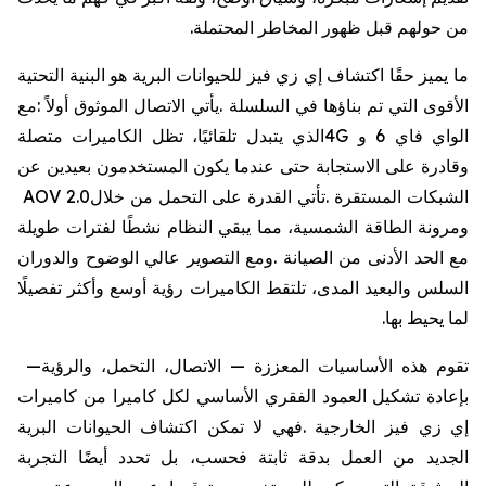
من
حولهم
قبل
ظهور
المخاطر
المحتملة
.
ما
يميز
حقًا
اكتشاف
إي
زي
فيز
للحيوانات
البرية
هو
البنية
التحتية
الأقوى
التي
تم
بناؤها
في
السلسلة
.
يأتي
الاتصال
الموثوق
أولاً
:
مع
الواي
فاي
6
و
4G
الذي
يتبدل
تلقائيًا،
تظل
الكاميرات
متصلة
وقادرة
على
الاستجابة
حتى
عندما
يكون
المستخدمون
بعيدين
عن
الشبكات
المستقرة
.
تأتي
القدرة
على
التحمل
من
خلال
AOV 2.0
ومرونة
الطاقة
الشمسية،
مما
يبقي
النظام
نشطًا
لفترات
طويلة
مع
الحد
الأدنى
من
الصيانة
.
ومع
التصوير
عالي
الوضوح
والدوران
السلس
والبعيد
المدى،
تلتقط
الكاميرات
رؤية
أوسع
وأكثر
تفصيلًا
لما
يحيط
بها
.
تقوم
هذه
الأساسيات
المعززة
—
الاتصال،
التحمل،
والرؤية
—
بإعادة
تشكيل
العمود
الفقري
الأساسي
لكل
كاميرا
من
كاميرات
إي
زي
فيز
الخارجية
.
فهي
لا
تمكن
اكتشاف
الحيوانات
البرية
الجديد
من
العمل
بدقة
ثابتة
فحسب،
بل
تحدد
أيضًا
التجربة