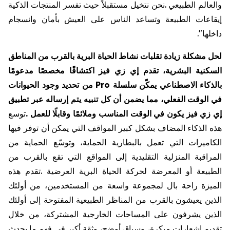
والعالم
الطبيعي
.
نحن
نتخيل
مستقبلاً
حيث
تفسر
المنتجات
الذكية
إيقاعات
الطبيعة
وتساعد
الناس
على
العيش
بأمان
وانسجام
داخلها
."
لحل
مشكلة
زيادة
تقلبات
نشاط
الحياة
البرية
بالقرب
من
المناطق
السكنية
البشرية،
تقدم
إي
زي
فيز
اكتشافًا
مخصصًا
مدعومًا
بالذكاء
الاصطناعي
يمكّن
سلسلة
Pro
من
تحديد
وجود
الحيوانات
في
الوقت
الفعلي،
مما
يضمن
أن
كل
تنبيه
يتم
إرساله
عبر
تطبيق
إي
زي
فيز
يكون
في
الوقت
المناسب
وملائمًا
وقابلًا
للعمل
.
توسع
هذه
الذكاء
المضاف
بشكل
كبير
المواقف
التي
يمكن
أن
توفر
فيها
الكاميرات
التي
تعمل
بالبطارية
الحماية،
وتوسّع
الحماية
من
المراقبة
المنزلية
التقليدية
إلى
المواقع
التي
تقع
بالقرب
من
الطبيعة
أو
المعرضة
لحركة
الحياة
البرية
العرضية
.
تقدم
هذه
الميزة
راحة
بال
لمجموعة
واسعة
من
المستخدمين،
من
أولئك
الذين
يعيشون
بالقرب
من
المناظر
الطبيعية
المفتوحة
إلى
أولئك
الذين
يشرفون
على
المساحات
الخارجية
المشتركة،
من
خلال
تقديم
إشعارات
مبكرة،
وسياق
أوضح،
وثقة
أكبر
في
فهم
ما
يحدث