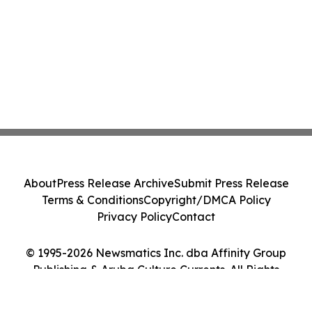
About
Press Release Archive
Submit Press Release
Terms & Conditions
Copyright/DMCA Policy
Privacy Policy
Contact
© 1995-2026 Newsmatics Inc. dba Affinity Group
Publishing & Aruba Culture Currents. All Rights
Reserved.