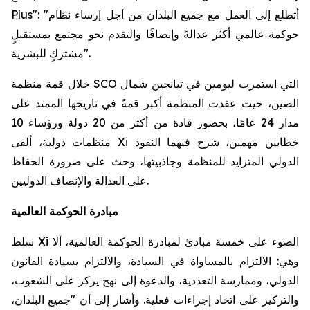
Plus": "أتطلع إلى العمل مع جميع البلدان من أجل إرساء نظام
حوكمة عالمي أكثر عدالةً وإنصافًا والتقدم نحو مجتمع بمستقبلٍ
مشتركٍ للبشرية".
خلال قمة منظمة SCO التي استمرت ليومين في تيانجين شمال
الصين، حيث عقدت المنظمة أكبر قمةً في تاريخها الممتد على
مدار 24 عامًا، بحضور قادة من أكثر من 20 دولة ورؤساء 10
منظمات دولية، ألقى Xi خطابين مهمين، شرح فيهما النفوذ
الدولي المتزايد للمنظمة وجاذبيتها، وحث على ضرورة الحفاظ
على العدالة والإنصاف الدوليين.
مبادرة الحوكمة العالمية
سلط Xi الضوء على خمسة مبادئ لمبادرة الحوكمة العالمية، ألا
وهي: الالتزام بالمساواة في السيادة، والالتزام بسيادة القانون
الدولي، وممارسة التعددية، والدعوة إلى نهج يركز على الشعوب،
والتركيز على اتخاذ إجراءات فعلية. وأشار إلى أن "جميع البلدان،