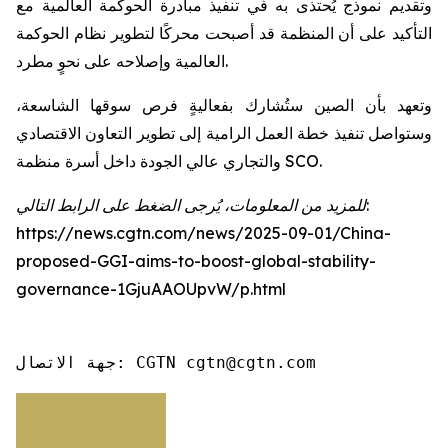
وتقديم نموذج يُحتذى به في تنفيذ مبادرة الحوكمة العالمية مع
التأكيد على أن المنظمة قد أصبحت محركًا لتطوير نظام الحوكمة
العالمية وإصلاحه على نحوٍ مطرد.
وتعهد بأن الصين ستُشارك بفعاليةٍ فرص سوقها الشاسعة،
وستواصل تنفيذ خطة العمل الرامية إلى تطوير التعاون الاقتصادي
والتجاري عالي الجودة داخل أسرة منظمة SCO.
للمزيد من المعلومات، يُرجى الضغط على الرابط التالي:
https://news.cgtn.com/news/2025-09-01/China-
proposed-GGI-aims-to-boost-global-stability-
governance-1GjuAAOUpvW/p.html
جهة الاتصال: CGTN cgtn@cgtn.com