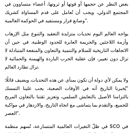
بغض النظر عن حجمها أو قوتها أو ثروتها، أعضاء متساوون في
المجتمع الدولي، ويجب أن تُعامل على قدم المساواة كشريك
وصانع قرار ومستفيد في الحوكمة العالمية".
يواجه العالم اليوم تحديات متزايدة التعقيد والتنوع مثل الإرهاب
وأزمة اللاجئين والجريمة العابرة للحدود الوطنية. في حين أن
الاتجاهات التاريخية للسلام والتنمية والتعاون والمنفعة المتبادلة لا
تزال دون تغيير، فإن عقلية الحرب الباردة والهيمنة والحمائية لا
تزال تطارد العالم.
ولا يمكن لأي دولة أن تكون بمنأى عن هذه التحديات. ويضيف قائلًا:
"يُخبرنا التاريخ أنه في الأوقات الصعبة، يجب علينا التمسك
بالتزامنا الأصيل بالتعايش السلمي، وتعزيز ثقتنا بالتعاون المربح
للجميع، والتقدم بما يتماشى مع اتجاه التاريخ، والازدهار في مواكبة
العصر".
في ظلّ التغيرات العالمية المتسارعة، تُسهم منظمة SCO في